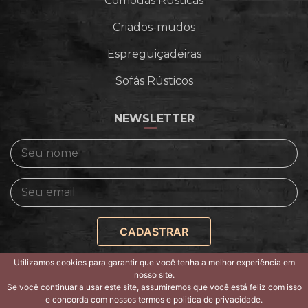
Cômodas Rústicas
Criados-mudos
Espreguiçadeiras
Sofás Rústicos
NEWSLETTER
Utilizamos cookies para garantir que você tenha a melhor experiência em
nosso site.
Copyright © 2026 -
Politica de privacidade e termos
Se você continuar a usar este site, assumiremos que você está feliz com isso
de uso
e concorda com nossos termos e politica de privacidade.