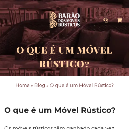
O QUE É UM MÓVEL
RÚSTICO?
Home
»
Blog
»
O que é um Móvel Rústico?
O que é um Móvel Rústico?
Os móveis rústicos têm ganhado cada vez