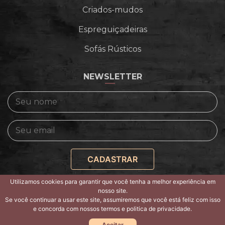
Criados-mudos
Espreguiçadeiras
Sofás Rústicos
NEWSLETTER
Utilizamos cookies para garantir que você tenha a melhor experiência em
nosso site.
Copyright © 2026 -
Politica de privacidade e termos
Se você continuar a usar este site, assumiremos que você está feliz com isso
de uso
e concorda com nossos termos e politica de privacidade.
Agência Digimeta
Aceitar