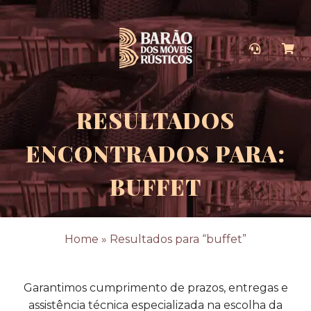
RESULTADOS
ENCONTRADOS PARA:
BUFFET
Home
»
Resultados para “buffet”
Garantimos cumprimento de prazos, entregas e
assistência técnica especializada na escolha da